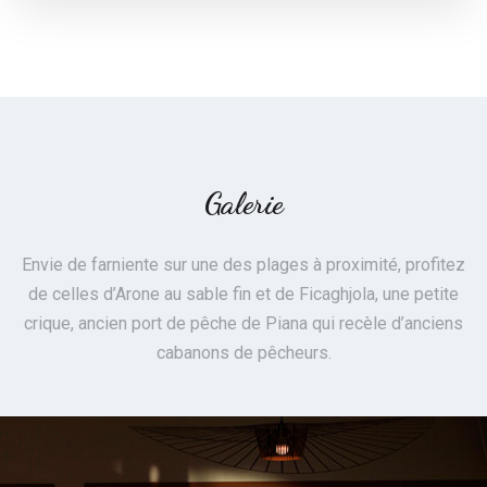
Galerie
Envie de farniente sur une des plages à proximité, profitez
de celles d’Arone au sable fin et de Ficaghjola, une petite
crique, ancien port de pêche de Piana qui recèle d’anciens
cabanons de pêcheurs.